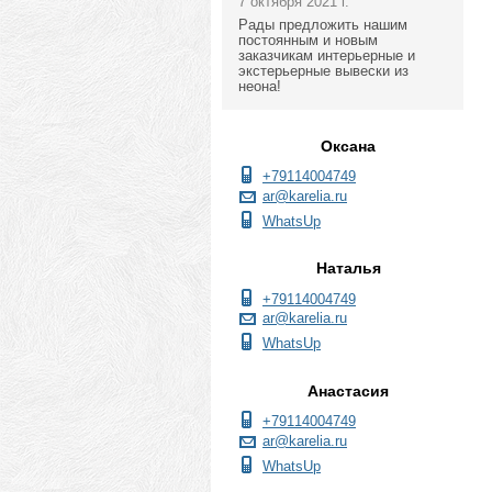
7 октября 2021 г.
Рады предложить нашим
постоянным и новым
заказчикам интерьерные и
экстерьерные вывески из
неона!
Оксана
+79114004749
ar@karelia.ru
WhatsUp
Наталья
+79114004749
ar@karelia.ru
WhatsUp
Анастасия
+79114004749
ar@karelia.ru
WhatsUp